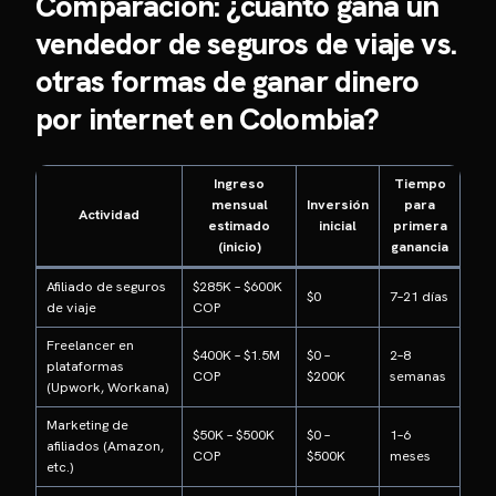
Comparación: ¿cuánto gana un
vendedor de seguros de viaje vs.
otras formas de ganar dinero
por internet en Colombia?
Ingreso
Tiempo
mensual
Inversión
para
Actividad
estimado
inicial
primera
(inicio)
ganancia
Afiliado de seguros
$285K – $600K
$0
7–21 días
de viaje
COP
Freelancer en
$400K – $1.5M
$0 –
2–8
plataformas
COP
$200K
semanas
(Upwork, Workana)
Marketing de
$50K – $500K
$0 –
1–6
afiliados (Amazon,
COP
$500K
meses
etc.)