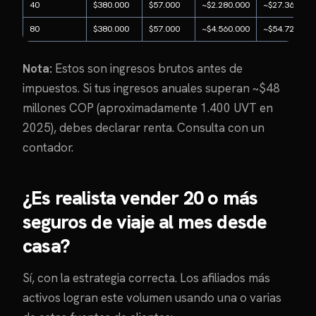
40
$380.000
$57.000
~$2.280.000
~$27.360.000
80
$380.000
$57.000
~$4.560.000
~$54.720.000
Nota:
Estos son ingresos brutos antes de
impuestos. Si tus ingresos anuales superan ~$48
millones COP (aproximadamente 1.400 UVT en
2025), debes declarar renta. Consulta con un
contador.
¿Es realista vender 20 o más
seguros de viaje al mes desde
casa?
Sí, con la estrategia correcta. Los afiliados más
activos logran este volumen usando una o varias