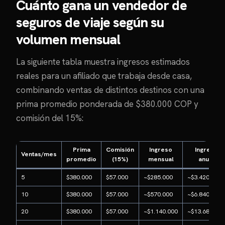
Cuánto gana un vendedor de
seguros de viaje según su
volumen mensual
La siguiente tabla muestra ingresos estimados
reales para un afiliado que trabaja desde casa,
combinando ventas de distintos destinos con una
prima promedio ponderada de $380.000 COP y
comisión del 15%:
Prima
Comisión
Ingreso
Ingreso
Ventas/mes
promedio
(15%)
mensual
anual
5
$380.000
$57.000
~$285.000
~$3.420.000
10
$380.000
$57.000
~$570.000
~$6.840.000
20
$380.000
$57.000
~$1.140.000
~$13.680.000