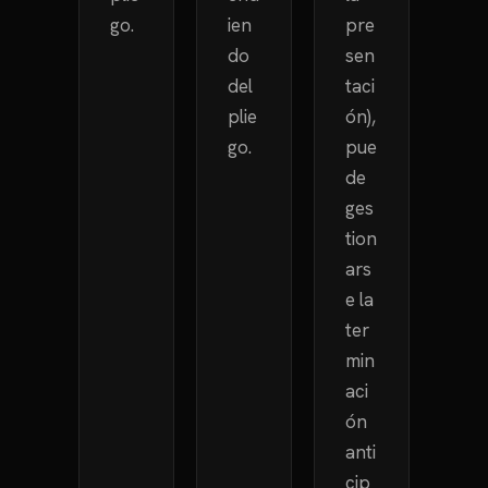
go.
ien
pre
do
sen
del
taci
plie
ón),
go.
pue
de
ges
tion
ars
e la
ter
min
aci
ón
anti
cip