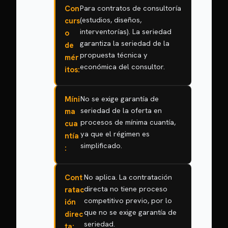
Con
Para contratos de consultoría
(estudios, diseños,
curs
interventorías). La seriedad
o
garantiza la seriedad de la
de
propuesta técnica y
mér
económica del consultor.
itos:
Míni
No se exige garantía de
seriedad de la oferta en
ma
procesos de mínima cuantía,
cua
ya que el régimen es
ntía
simplificado.
:
Cont
No aplica. La contratación
directa no tiene proceso
ratac
competitivo previo, por lo
ión
que no se exige garantía de
direc
seriedad.
ta: