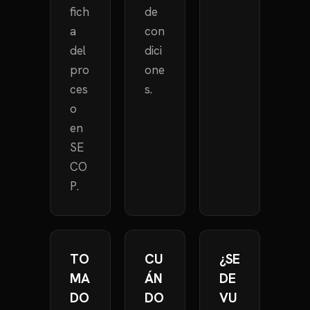
fich
de
a
con
del
dici
pro
one
ces
s.
o
en
SE
CO
P.
TO
CU
¿SE
MA
ÁN
DE
DO
DO
VU