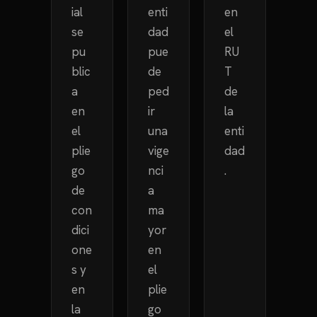
ial
enti
en
se
dad
el
pu
pue
RU
blic
de
T
a
ped
de
en
ir
la
el
una
enti
plie
vige
dad
go
nci
.
de
a
con
ma
dici
yor
one
en
s y
el
en
plie
la
go