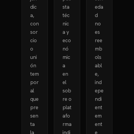
dic
sta
eda
a,
téc
d
con
nic
no
sor
a y
es
cio
eco
ree
o
nó
mb
uni
mic
ols
ón
a
abl
tem
en
e,
por
el
ind
al
sob
epe
que
re o
ndi
pre
plat
ent
sen
afo
em
ta
rma
ent
la
indi
e