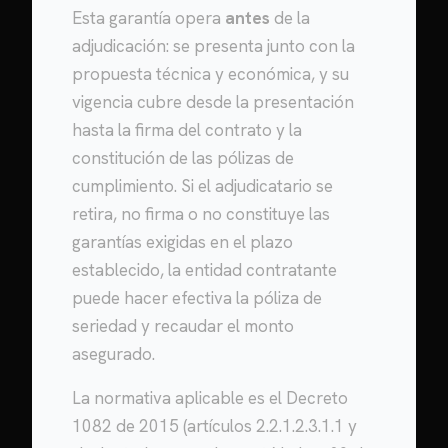
Esta garantía opera
antes
de la
adjudicación: se presenta junto con la
propuesta técnica y económica, y su
vigencia cubre desde la presentación
hasta la firma del contrato y la
constitución de las pólizas de
cumplimiento. Si el adjudicatario se
retira, no firma o no constituye las
garantías exigidas en el plazo
establecido, la entidad contratante
puede hacer efectiva la póliza de
seriedad y recaudar el monto
asegurado.
La normativa aplicable es el Decreto
1082 de 2015 (artículos 2.2.1.2.3.1.1 y