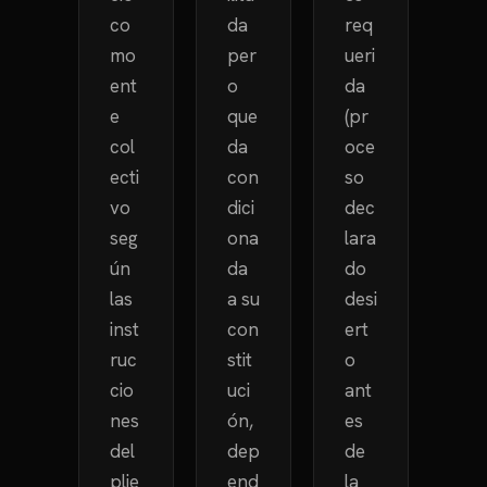
co
da
req
mo
per
ueri
ent
o
da
e
que
(pr
col
da
oce
ecti
con
so
vo
dici
dec
seg
ona
lara
ún
da
do
las
a su
desi
inst
con
ert
ruc
stit
o
cio
uci
ant
nes
ón,
es
del
dep
de
plie
end
la