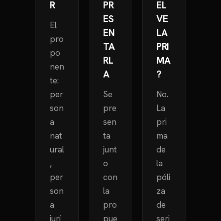
R
PR
EL
ES
VE
El
EN
LA
pro
TA
PRI
po
RL
MA
nen
A
?
te:
per
Se
No.
son
pre
La
a
sen
pri
nat
ta
ma
ural
junt
de
,
o
la
per
con
póli
son
la
za
a
pro
de
jurí
pue
seri