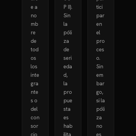
e a
P II).
tici
no
Sin
par
mb
la
en
re
póli
el
de
za
pro
tod
de
ces
os
seri
o.
los
eda
Sin
inte
d,
em
gra
la
bar
nte
pro
go,
s o
pue
si la
del
sta
póli
con
es
za
sor
hab
no
cio
ilita
es