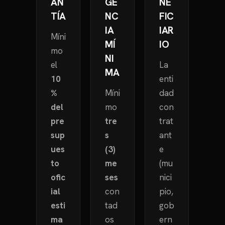
AN
GE
NE
TÍA
NC
FIC
IA
IAR
Míni
MÍ
IO
mo
NI
el
La
MA
10
enti
%
Míni
dad
del
mo
con
pre
tre
trat
sup
s
ant
ues
(3)
e
to
me
(mu
ofic
ses
nici
ial
con
pio,
esti
tad
gob
ma
os
ern