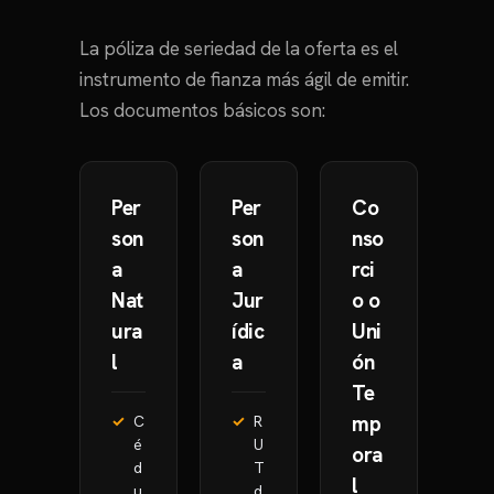
La póliza de seriedad de la oferta es el
instrumento de fianza más ágil de emitir.
Los documentos básicos son:
Per
Per
Co
son
son
nso
a
a
rci
Nat
Jur
o o
ura
ídic
Uni
l
a
ón
Te
mp
C
R
é
U
ora
d
T
l
u
d