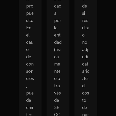
pro
cad
de
pue
a
si
sta.
por
res
En
la
ulta
el
enti
o
cas
dad
no
o
(físi
adj
de
ca
udi
con
me
cat
sor
nte
ario
cios
o a
. Es
,
tra
el
pue
vés
cos
de
de
to
emi
SE
de
tirs
CO
par