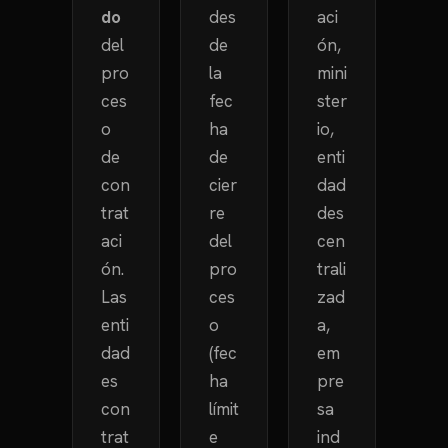
do
des
aci
del
de
ón,
pro
la
mini
ces
fec
ster
o
ha
io,
de
de
enti
con
cier
dad
trat
re
des
aci
del
cen
ón.
pro
trali
Las
ces
zad
enti
o
a,
dad
(fec
em
es
ha
pre
con
límit
sa
trat
e
ind