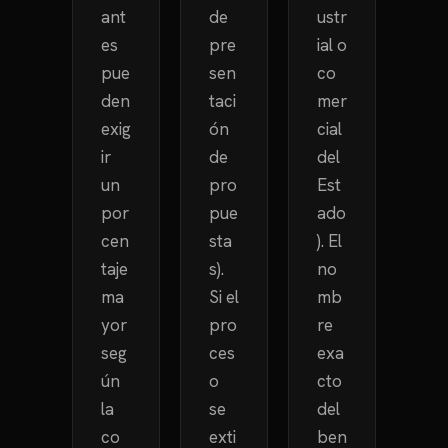
ant
de
ustr
es
pre
ial o
pue
sen
co
den
taci
mer
exig
ón
cial
ir
de
del
un
pro
Est
por
pue
ado
cen
sta
). El
taje
s).
no
ma
Si el
mb
yor
pro
re
seg
ces
exa
ún
o
cto
la
se
del
co
exti
ben