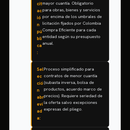
mayor cuantía. Obligatorio
cit
para obras, bienes y servicios
ac
por encima de los umbrales de
ió
licitación fijados por Colombia
n
Compra Eficiente para cada
pú
entidad según su presupuesto
bli
anual.
ca
:
Sel
Proceso simplificado para
contratos de menor cuantía
ec
(subasta inversa, bolsa de
ció
productos, acuerdo marco de
n
precios). Requiere seriedad de
abr
la oferta salvo excepciones
evi
expresas del pliego.
ad
a: