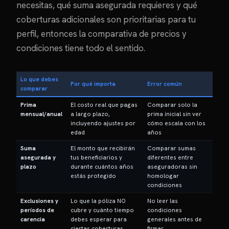
necesitas, qué suma asegurada requieres y qué
coberturas adicionales son prioritarias para tu
perfil, entonces la comparativa de precios y
condiciones tiene todo el sentido.
Lo que debes
Por qué importa
Error común
comparar
Prima
El costo real que pagas
Comparar solo la
mensual/anual
a largo plazo,
prima inicial sin ver
incluyendo ajustes por
cómo escala con los
edad
años
Suma
El monto que recibirán
Comparar sumas
asegurada y
tus beneficiarios y
diferentes entre
plazo
durante cuántos años
aseguradoras sin
estás protegido
homologar
condiciones
Exclusiones y
Lo que la póliza NO
No leer las
períodos de
cubre y cuánto tiempo
condiciones
carencia
debes esperar para
generales antes de
ciertas coberturas
firmar